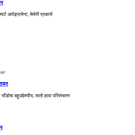
यर
ट अपोइन्टमेन्ट, मेमोरी प्रकार्य
रायर
ँडोमा बहुउद्देश्यीय, तातो हावा परिसंचरण
यर