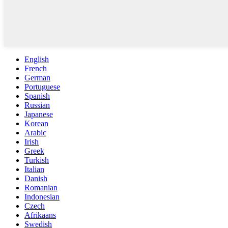
English
French
German
Portuguese
Spanish
Russian
Japanese
Korean
Arabic
Irish
Greek
Turkish
Italian
Danish
Romanian
Indonesian
Czech
Afrikaans
Swedish