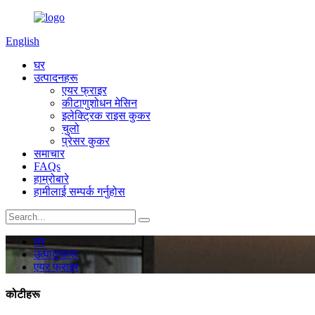
English
घर
उत्पादनहरू
एयर फ्राइर
कीटाणुशोधन मेसिन
इलेक्ट्रिक राइस कुकर
चुलो
प्रेसर कुकर
समाचार
FAQs
हाम्रोबारे
हामीलाई सम्पर्क गर्नुहोस
घर
उत्पादनहरू
एयर फ्राइर
कोटीहरू