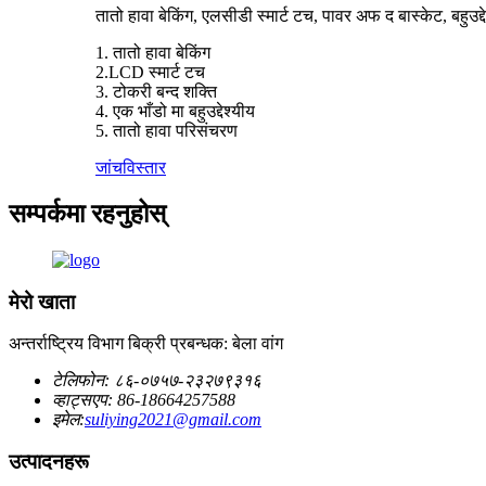
तातो हावा बेकिंग, एलसीडी स्मार्ट टच, पावर अफ द बास्केट, बहुउद्
1. तातो हावा बेकिंग
2.LCD स्मार्ट टच
3. टोकरी बन्द शक्ति
4. एक भाँडो मा बहुउद्देश्यीय
5. तातो हावा परिसंचरण
जांच
विस्तार
सम्पर्कमा रहनुहोस्
मेरो खाता
अन्तर्राष्ट्रिय विभाग बिक्री प्रबन्धक: बेला वांग
टेलिफोन: ८६-०७५७-२३२७९३१६
व्हाट्सएप: 86-18664257588
इमेल:
suliying2021@gmail.com
उत्पादनहरू